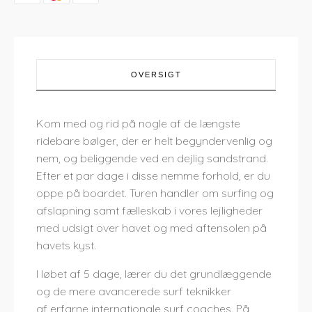
OVERSIGT
Kom med og rid på nogle af ​​de længste
ridebare bølger, der er helt begyndervenlig og
nem, og beliggende ved en dejlig sandstrand.
Efter et par dage i disse nemme forhold, er du
oppe på boardet. Turen handler om surfing og
afslapning samt fælleskab i vores lejligheder
med udsigt over havet og med aftensolen på
havets kyst.
I løbet af 5 dage, lærer du det grundlæggende
og de mere avancerede surf teknikker
af erfarne internationale surf coaches. På