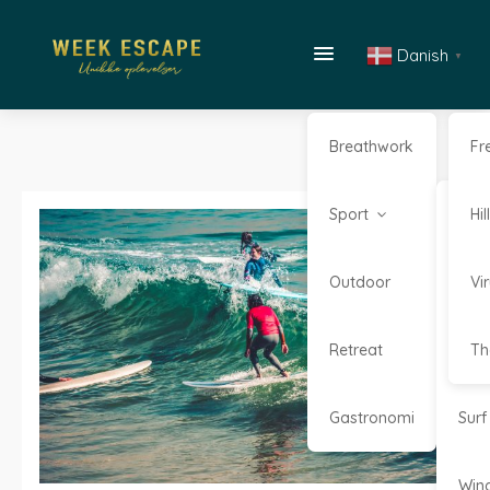
Danish
▼
Breathwork
Fr
Sport
Kaj
Hi
Outdoor
Kite
Vi
Retreat
Sta
Th
Gastronomi
Surf
Win