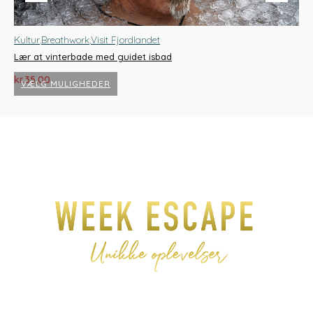
Kultur
,
Breathwork
,
Visit Fjordlandet
Ga
Lær at vinterbade med guidet isbad
Ch
kr.
35,00
kr.
VÆLG MULIGHEDER
Dette
vare
har
flere
varianter.
Mulighederne
kan
vælges
på
varesiden