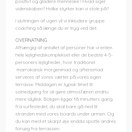
positivt og gladere menneske? Hvad siger
videnskaben? Hvilke styrker kan vi stole på?
I slutningen af ugen vil vi inkludere gruppe
coaching så længe du er tryg ved det.
OVERNATNING
Afhængig af antallet af personer har vi enten
hele lejlighedskomplekset eller de bedste 4-5-
personers lejligheder, hvor traditionel
marrokansk morgenmad og aftensmad
serveres af vores værter på vores egen
terrasse. Middagen er typisk timet til
solnedgang for at gøre atmosfæren endnu
mere idyllisk. Boligen ligger få minutters gang
fra surfestedet, du skal bare gå ned til
stranden med vores boards under armen. Og
du kan med et skarpt øje endda spotte andres
forsøg fra terrassen.