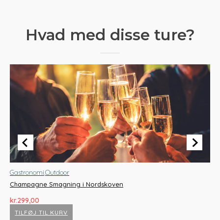
Hvad med disse ture?
Gastronomi
,
Outdoor
Ga
Champagne Smagning i Nordskoven
Co
kr.
299,00
kr.
TILFØJ TIL KURV