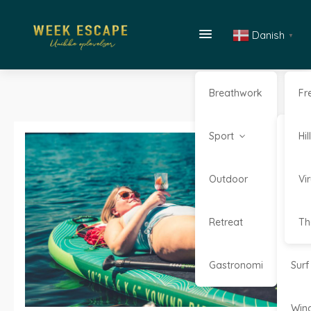
Danish
▼
Breathwork
Fr
Sport
Kaj
Hi
Outdoor
Kite
Vi
Retreat
Sta
Th
Gastronomi
Surf
Win