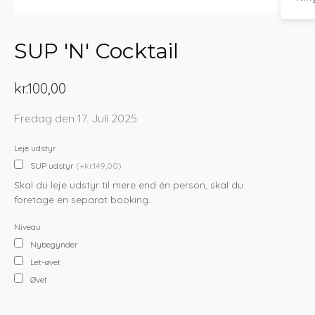
SUP 'N' Cocktail
kr.
100,00
Fredag den 17. Juli 2025
Leje udstyr
SUP udstyr
(+kr.149,00)
Skal du leje udstyr til mere end én person, skal du
foretage en separat booking.
Niveau
Nybegynder
Let-øvet
Øvet