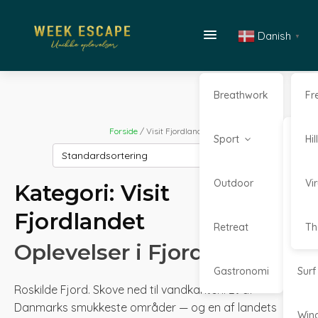
Danish
▼
Breathwork
Fr
Forside
/ Visit Fjordlandet
Sport
Kaj
Hi
Outdoor
Kite
Vi
Kategori:
Visit
Fjordlandet
Retreat
Sta
Th
Oplevelser i Fjordlandet
Gastronomi
Surf
Roskilde Fjord. Skove ned til vandkanten. Et af
Danmarks smukkeste områder — og en af landets
Win