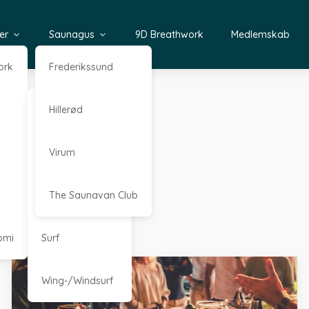
er
Saunagus
9D Breathwork
Medlemskab
ork
Frederikssund
Kajak
Hillerød
Kitesurf
Virum
omi
Stand Up Paddle
The Saunavan Club
omi
Surf
Wing-/Windsurf