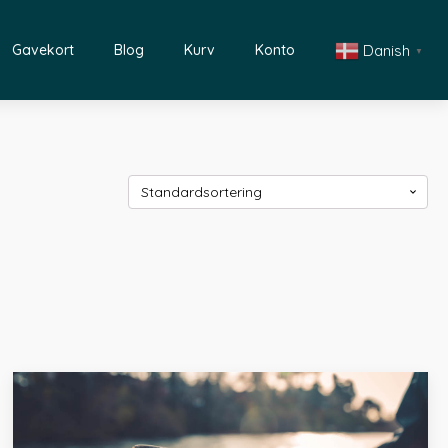
Danish
Gavekort
Blog
Kurv
Konto
▼