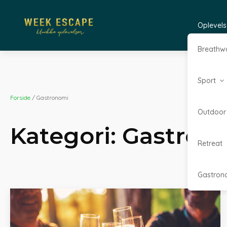
Oplevels
Breathw
Sport
Forside
/ Gastronomi
Outdoor
Kategori:
Gastron
Retreat
Gastron