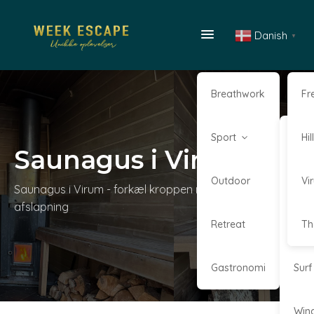
Danish
▼
Breathwork
Fr
Sport
Kaj
Hi
Saunagus i Virum
Outdoor
Kite
Vi
Saunagus i Virum - forkæl kroppen med wellness og
afslapning
Retreat
Sta
Th
Gastronomi
Surf
Win