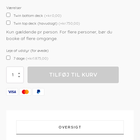
Værelser
Twin bottom deck
(+kr.0,00)
Twin top deck (havudsigt)
(+kr.750,00)
Kun gældende pr person. For flere personer, bør du
booke af flere omgange.
Leje af udstyr (for øvede)
7 dage
(+kr.1.875,00)
Kitesurf
TILFØJ TIL KURV
Cruise
Safari
antal
OVERSIGT