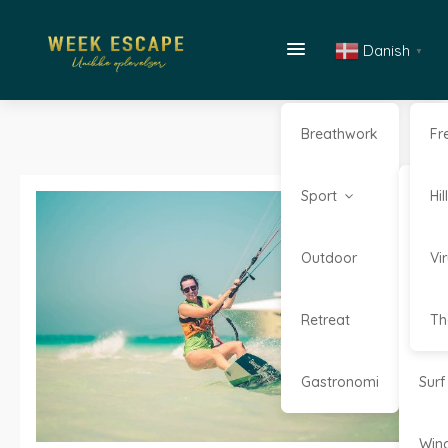
Danish
▼
Breathwork
Fr
Sport
Kaj
Hi
Outdoor
Kite
Vi
Retreat
Sta
Th
Gastronomi
Surf
Win