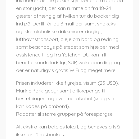
inkluderer denne pakke syv nætter om bord på
en stor yacht, der kan rumme alt fra 18-24
gæster afhængig af hvilken tur du booker dig
ind på. Dertil får du 3 måltider samt snakcks
og ikke-aloholiske drikkevarer dagligt,
lufthavnstransport, pleje om bord og redning
samt beachboys på stedet som hjælper med
assistance til og fra Yatchen. DU kan frit
benytte snorkeludstyr, SUP, wakeboarding, og
der er naturligvis gratis WiFi og meget mere.
Prisen inkluderer ikke flyrejse, visum (25 USD),
Marine Park-gebyr samt drikkepenge til
besætningen og eventuel alkohol (øl og vin
kan købes på ombord).
Rabatter til større grupper på forespørgsel.
Alt ekstra kan betales lokalt, og behøves altså
ikke forhåndsbookes.