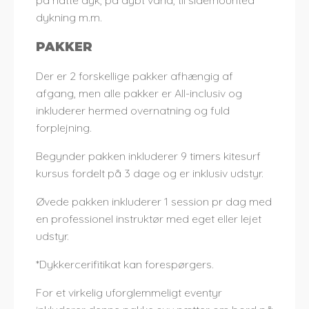
på natte dyk, på dybt vand, til sidemounted
dykning m.m.
PAKKER
Der er 2 forskellige pakker afhængig af
afgang, men alle pakker er All-inclusiv og
inkluderer hermed overnatning og fuld
forplejning.
Begynder pakken inkluderer 9 timers kitesurf
kursus fordelt på 3 dage og er inklusiv udstyr.
Øvede pakken inkluderer 1 session pr dag med
en professionel instruktør med eget eller lejet
udstyr.
*Dykkercerifitikat kan forespørgers.
For et virkelig uforglemmeligt eventyr