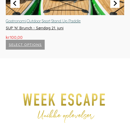
Gastronomi
,
Outdoor
,
Sport
,
Stand Up Paddle
Ou
SUP 'N' Brunch - Søndag 21. juni
SU
kr.
100,00
kr.
SELECT OPTIONS