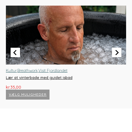
Kultur
,
Breathwork
,
Visit Fjordlandet
Br
Lær at vinterbade med guidet isbad
Sl
kr.
kr.
35,00
D
kr.
VÆLG MULIGHEDER
o
Dette
D
p
vare
v
har
h
v
flere
fl
k