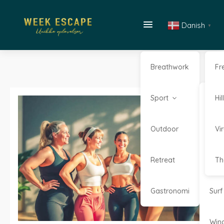
Danish
▼
Breathwork
Fr
Sport
Kaj
Hi
Outdoor
Kite
Vi
Retreat
Sta
Th
Gastronomi
Surf
Win