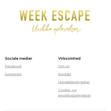
varianter.
va
Mulighederne
M
kan
k
vælges
v
på
p
varesiden
va
Sociale medier
Virksomhed
Facebook
Om os
Instagram
Kontakt
Handelsbetingelser
Cookie- og
privatlivsbetingelser