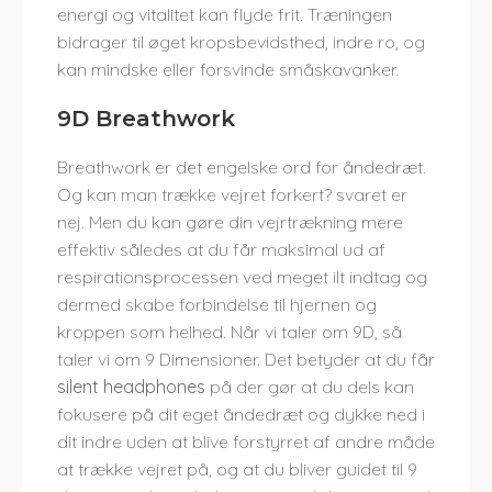
energi og vitalitet kan flyde frit. Træningen
bidrager til øget kropsbevidsthed, indre ro, og
kan mindske eller forsvinde småskavanker.
9D Breathwork
Breathwork er det engelske ord for åndedræt.
Og kan man trække vejret forkert? svaret er
nej. Men du kan gøre din vejrtrækning mere
effektiv således at du får maksimal ud af
respirationsprocessen ved meget ilt indtag og
dermed skabe forbindelse til hjernen og
kroppen som helhed. Når vi taler om 9D, så
taler vi om 9 Dimensioner. Det betyder at du får
silent headphones
på der gør at du dels kan
fokusere på dit eget åndedræt og dykke ned i
dit indre uden at blive forstyrret af andre måde
at trække vejret på, og at du bliver guidet til 9