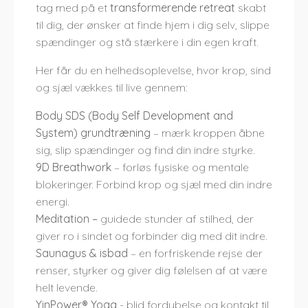
tag med på et
transformerende
retreat
skabt
til dig, der ønsker at finde hjem i dig selv, slippe
spændinger og stå stærkere i din egen kraft.
Her får du en helhedsoplevelse, hvor krop, sind
og sjæl vækkes til live gennem:
Body SDS (Body Self Development and
System) grundtræning
– mærk kroppen åbne
sig, slip spændinger og find din indre styrke.
9D Breathwork
– forløs fysiske og mentale
blokeringer. Forbind krop og sjæl med din indre
energi.
Meditation –
guidede stunder af stilhed, der
giver ro i sindet og forbinder dig med dit indre.
Saunagus & isbad
– en forfriskende rejse der
renser, styrker og giver dig følelsen af at være
helt levende.
YinPower® Yoga
- blid fordybelse og kontakt til