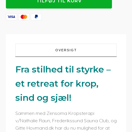
TILFØJ TIL KURV
-
Ro,
Balance,
&
Woman
Empowerment
antal
OVERSIGT
Fra stilhed til styrke –
et retreat for krop,
sind og sjæl!
Sammen med Zensoma Kropsterapi
v/Nathalie Raun, Frederikssund Sauna Club, og
Gitte Hovmand.dk har du nu mulighed for at