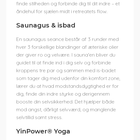
finde stilheden og forbinde dig til dit indre – et
åndehul for sjælen midt i retreatets flow.
Saunagus & isbad
En saunagus seance består af 3 runder med
hver 3 forskellige blandinger af æteriske olier
der giver ro og velvære. I sauna'en bliver du
guidet til at finde ind i dig selv og forbinde
kroppens tre par og sammen med is-badet
som tager dig med udenfor din komfort zone,
lærer du at hvad modstandsdygtighed er for
dig, finde din indre styrke og derigennem
booste din selvsikkerhed. Det hjælper både
mod angst, dårligt selvværd, og manglende
selvtillid samt stress.
YinPower® Yoga