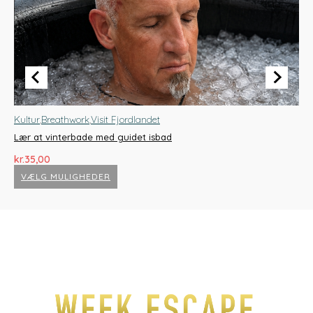
Kultur
,
Breathwork
,
Visit Fjordlandet
Br
Lær at vinterbade med guidet isbad
Sl
kr.
kr.
35,00
D
kr.
VÆLG MULIGHEDER
o
Dette
D
p
vare
v
har
h
v
flere
fl
k
varianter.
va
Mulighederne
M
kan
k