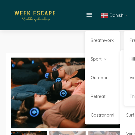
Danish
▼
Breathwork
Fr
Sport
Kaj
Hi
Outdoor
Kite
Vi
Retreat
Sta
Th
Gastronomi
Surf
Win