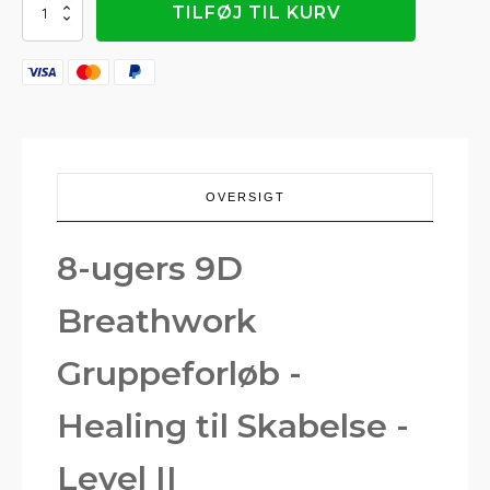
8-
TILFØJ TIL KURV
Ugers
9D
Breathwork
Transformation
forløb
(Level
II)
antal
OVERSIGT
8-ugers 9D
Breathwork
Gruppeforløb -
Healing til Skabelse -
Level II