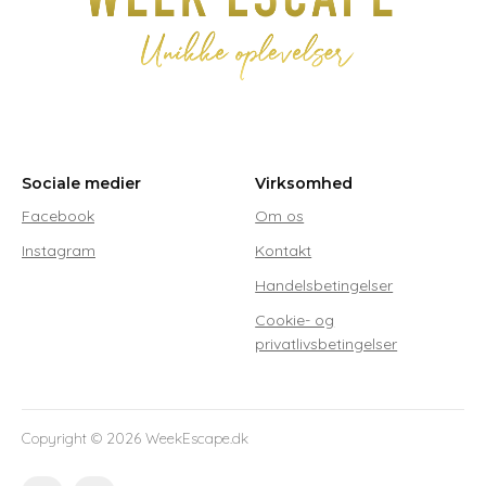
vælges
v
på
p
varesiden
va
Sociale medier
Virksomhed
Facebook
Om os
Instagram
Kontakt
Handelsbetingelser
Cookie- og
privatlivsbetingelser
Copyright ©
2026
WeekEscape.dk