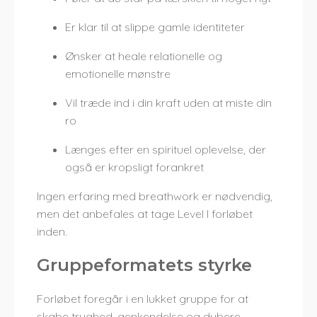
Er klar til at slippe gamle identiteter
Ønsker at heale relationelle og
emotionelle mønstre
Vil træde ind i din kraft uden at miste din
ro
Længes efter en spirituel oplevelse, der
også er kropsligt forankret
Ingen erfaring med breathwork er nødvendig,
men det anbefales at tage Level I forløbet
inden.
Gruppeformatets styrke
Forløbet foregår i en lukket gruppe for at
skabe tryghed, genkendelse og dybere