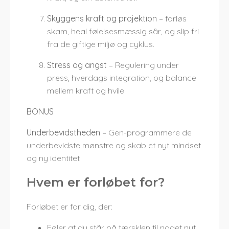
Skyggens kraft og projektion
– forløs
skam, heal følelsesmæssig sår, og slip fri
fra de giftige miljø og cyklus.
Stress og angst
– Regulering under
press, hverdags integration, og balance
mellem kraft og hvile
BONUS
Underbevidstheden
– Gen-programmere de
underbevidste mønstre og skab et nyt mindset
og ny identitet
Hvem er forløbet for?
Forløbet er for dig, der:
Føler at du står på tærsklen til noget nyt