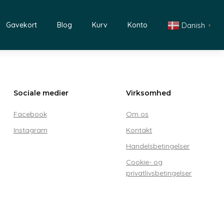
Danish
Gavekort
Blog
Kurv
Konto
▼
Sociale medier
Virksomhed
Facebook
Om os
Instagram
Kontakt
Handelsbetingelser
Cookie- og
privatlivsbetingelser