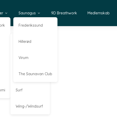
er
Saunagus
9D Breathwork
Medlemskab
ork
Frederikssund
Kajak
Hillerød
Kitesurf
Virum
Stand Up Paddle
The Saunavan Club
omi
Surf
Wing-/Windsurf