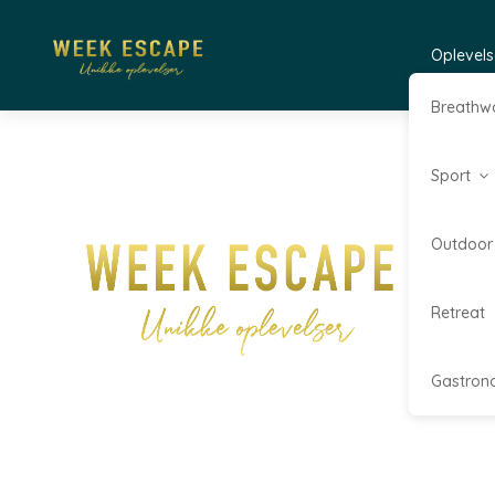
Oplevels
Breathw
Sport
Outdoor
Retreat
Gastron