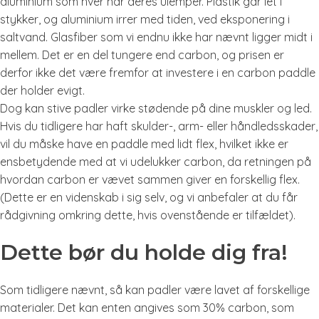
aluminium som hver har deres ulemper. Plastik går let i
stykker, og aluminium irrer med tiden, ved eksponering i
saltvand. Glasfiber som vi endnu ikke har nævnt ligger midt i
mellem. Det er en del tungere end carbon, og prisen er
derfor ikke det være fremfor at investere i en carbon paddle
der holder evigt.
Dog kan stive padler virke stødende på dine muskler og led.
Hvis du tidligere har haft skulder-, arm- eller håndledsskader,
vil du måske have en paddle med lidt flex, hvilket ikke er
ensbetydende med at vi udelukker carbon, da retningen på
hvordan carbon er vævet sammen giver en forskellig flex.
(Dette er en videnskab i sig selv, og vi anbefaler at du får
rådgivning omkring dette, hvis ovenstående er tilfældet).
Dette bør du holde dig fra!
Som tidligere nævnt, så kan padler være lavet af forskellige
materialer. Det kan enten angives som 30% carbon, som