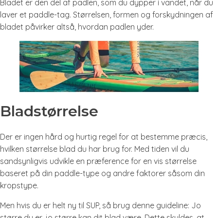
Bladet er den del af padlen, som du dypper i vandet, når du
laver et paddle-tag. Størrelsen, formen og forskydningen af
bladet påvirker altså, hvordan padlen yder.
Bladstørrelse
Der er ingen hård og hurtig regel for at bestemme præcis,
hvilken størrelse blad du har brug for. Med tiden vil du
sandsynligvis udvikle en præference for en vis størrelse
baseret på din paddle-type og andre faktorer såsom din
kropstype.
Men hvis du er helt ny til SUP, så brug denne guideline: Jo
større du er, jo større kan dit blad være. Dette skyldes, at