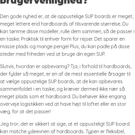
brugervenlighed?
Den gode nyhed er, at de oppustelige SUP boards er meget,
meget lettere end hardboards af tilsvarende størrelse. Du
kan tømme disse modeller, rulle dem sammen, så de passer i
en taske. Praktisk til enhver form for rejser. Det sparer en
masse plads og mange penge! Plus, du kan padle på disse
steder med friheden ved at bruge din egen SUP.
Slutvis, hvordan er opbevaring? Tja, i forhold til hardboards,
der fylder så meget, er en af de mest essentielle årsager til
at vælge oppustelige SUP boards, at de kan opbevares
sammenfoldet i en taske, og kræver dermed ikke nær så
meget plads som et hardboard. Du behøver ikke engang
overveje logistikken ved at have højt til loftet eller en stor
væg, for at det passer!
Jeg tror, ​​det er sikkert at sige, at et oppusteligt SUP board
kan matche ydeevnen af ​​hardboards. Typen er fleksibel,