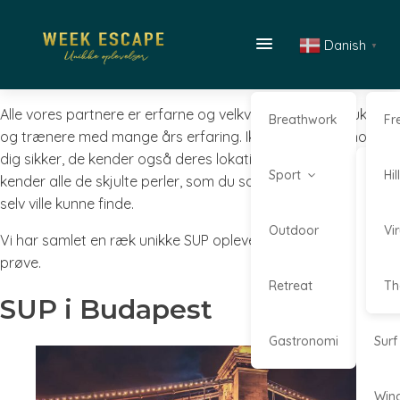
Danish
▼
Alle vores partnere er erfarne og velkvalificerede instruktører
Breathwork
Fr
og trænere med mange års erfaring. Ikke alene vil de holde
dig sikker, de kender også deres lokationer ud og ind - så de
Sport
Kaj
Hi
kender alle de skjulte perler, som du sandsynligvis nok aldrig
selv ville kunne finde.
Outdoor
Kite
Vi
Vi har samlet en ræk unikke SUP oplevelser som du bare må
prøve.
Retreat
Sta
Th
SUP i Budapest
Gastronomi
Surf
Win