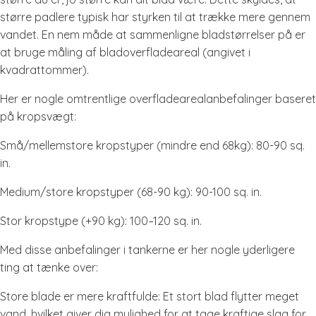
større padlere typisk har styrken til at trække mere gennem
vandet. En nem måde at sammenligne bladstørrelser på er
at bruge måling af bladoverfladeareal (angivet i
kvadrattommer).
Her er nogle omtrentlige overfladearealanbefalinger baseret
på kropsvægt:
Små/mellemstore kropstyper (mindre end 68kg): 80-90 sq.
in.
Medium/store kropstyper (68-90 kg): 90-100 sq. in.
Stor kropstype (+90 kg): 100–120 sq. in.
Med disse anbefalinger i tankerne er her nogle yderligere
ting at tænke over:
Store blade er mere kraftfulde: Et stort blad flytter meget
vand, hvilket giver dig mulighed for at tage kraftige slag for