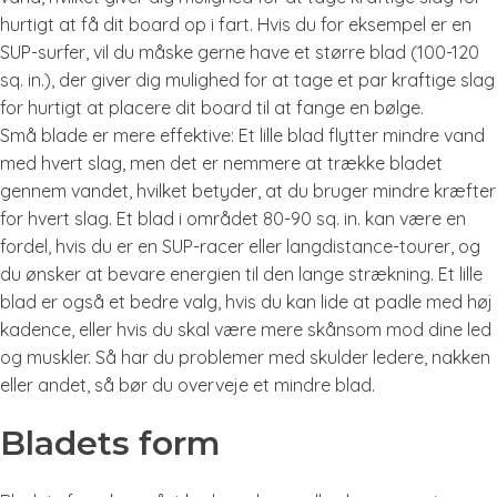
hurtigt at få dit board op i fart. Hvis du for eksempel er en
SUP-surfer, vil du måske gerne have et større blad (100-120
sq. in.), der giver dig mulighed for at tage et par kraftige slag
for hurtigt at placere dit board til at fange en bølge.
Små blade er mere effektive: Et lille blad flytter mindre vand
med hvert slag, men det er nemmere at trække bladet
gennem vandet, hvilket betyder, at du bruger mindre kræfter
for hvert slag. Et blad i området 80-90 sq. in. kan være en
fordel, hvis du er en SUP-racer eller langdistance-tourer, og
du ønsker at bevare energien til den lange strækning. Et lille
blad er også et bedre valg, hvis du kan lide at padle med høj
kadence, eller hvis du skal være mere skånsom mod dine led
og muskler. Så har du problemer med skulder ledere, nakken
eller andet, så bør du overveje et mindre blad.
Bladets form