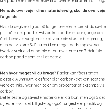
stiv paddle er mere effektiv til at overføre kraften i dit slag.
Mens du overvejer dine materialevalg, skal du overveje
følgende:
Hvis du begiver dig ud på lange ture eller racer, vil du sætte
pris på en let paddle. Hvis du kun padler et par gange om
året, behøver vægten ikke at være din største bekymring,
men det vil gøre SUP turen til en meget bedre oplevelsen,
hvorfor vi altid vil anbefale at du investerer i en 3-delt fuld
carbon paddle som er til at betale.
Men hvor meget vil du bruge?
Padler kan fåes i enten
plastisk, Aluminium, glasfiber eller carbon (det kan sagtens
være et miks, hvor man taler om procenter af eksempelvis
carbon).
Det letteste og stiveste materiale er carbon, men også det
dyreste. Hvor det billigste og også tungeste er plastik og