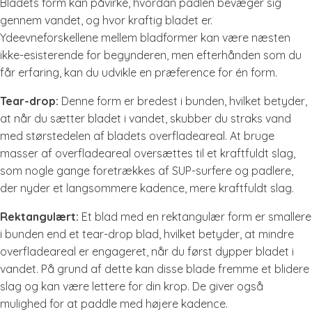
Bladets form kan påvirke, hvordan padlen bevæger sig
gennem vandet, og hvor kraftig bladet er.
Ydeevneforskellene mellem bladformer kan være næsten
ikke-esisterende for begynderen, men efterhånden som du
får erfaring, kan du udvikle en præference for én form.
Tear-drop:
Denne form er bredest i bunden, hvilket betyder,
at når du sætter bladet i vandet, skubber du straks vand
med størstedelen af bladets overfladeareal. At bruge
masser af overfladeareal oversættes til et kraftfuldt slag,
som nogle gange foretrækkes af SUP-surfere og padlere,
der nyder et langsommere kadence, mere kraftfuldt slag.
Rektangulært:
Et blad med en rektangulær form er smallere
i bunden end et tear-drop blad, hvilket betyder, at mindre
overfladeareal er engageret, når du først dypper bladet i
vandet. På grund af dette kan disse blade fremme et blidere
slag og kan være lettere for din krop. De giver også
mulighed for at paddle med højere kadence.