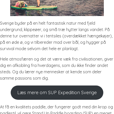
Sverige byder på en helt fantastisk natur med fjeld
undergrund, klippeøer, og små træ hytter langs vandet. På
denne tur overnatter vi i tentsiles (overdækket hængekøjer),
på en øde ø, og vi tilbereder mad over bål, og hygger på
survival mode selvom det hele er planlagt.
Hele atmosfæren og det at være væk fra civilisationen, giver
dig en afkobling fra hverdagens, som du ikke finder andet
steds. Og du lærer nye mennesker at kende som deler
samme passions som dig.
Læs mere om SUP Expedition Sverige
At få en kvalitets paddle, der fungerer godt med din krop og
padlestil, vil gøre Stand Up Paddle boarding (SUP) en meget