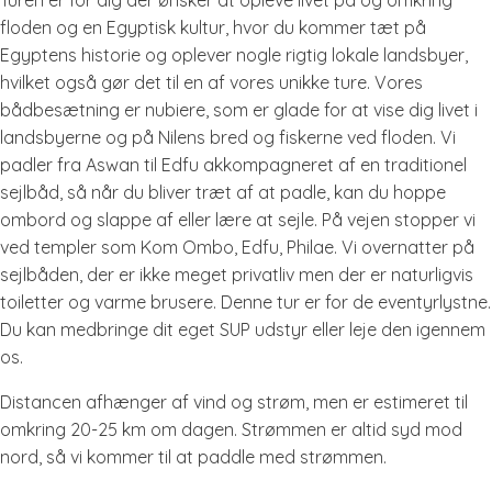
Turen er for dig der ønsker at opleve livet på og omkring
floden og en Egyptisk kultur, hvor du kommer tæt på
Egyptens historie og oplever nogle rigtig lokale landsbyer,
hvilket også gør det til en af ​​vores unikke ture. Vores
bådbesætning er nubiere, som er glade for at vise dig livet i
landsbyerne og på Nilens bred og fiskerne ved floden. Vi
padler fra Aswan til Edfu akkompagneret af en traditionel
sejlbåd, så når du bliver træt af at padle, kan du hoppe
ombord og slappe af eller lære at sejle. På vejen stopper vi
ved templer som Kom Ombo, Edfu, Philae. Vi overnatter på
sejlbåden, der er ikke meget privatliv men der er naturligvis
toiletter og varme brusere. Denne tur er for de eventyrlystne.
Du kan medbringe dit eget SUP udstyr eller leje den igennem
os.
Distancen afhænger af vind og strøm, men er estimeret til
omkring 20-25 km om dagen. Strømmen er altid syd mod
nord, så vi kommer til at paddle med strømmen.